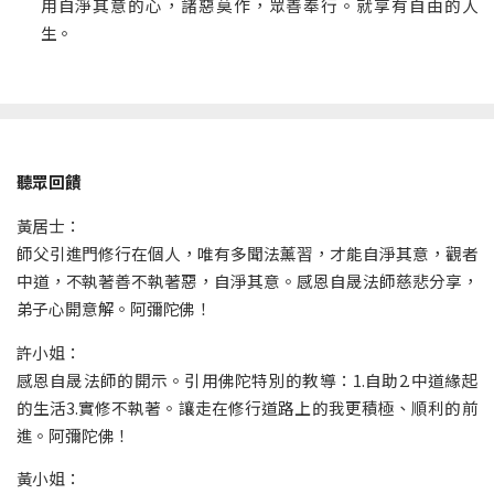
用自淨其意的心，諸惡莫作，眾善奉行。就享有自由的人
生。
聽眾回饋
黃居士：
師父引進門修行在個人，唯有多聞法薰習，才能自淨其意，觀者
中道，不執著善不執著惡，自淨其意。感恩自晟法師慈悲分享，
弟子心開意解。阿彌陀佛！
許小姐：
感恩自晟法師的開示。引用佛陀特別的教導：1.自助2.中道緣起
的生活3.實修不執著。讓走在修行道路上的我更積極、順利的前
進。阿彌陀佛！
黃小姐：