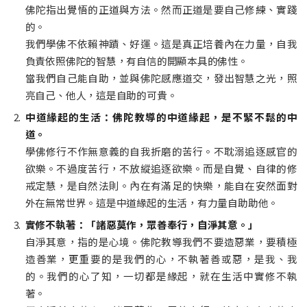
佛陀指出覺悟的正道與方法。然而正道是要自己修練、實踐
的。
我們學佛不依賴神蹟、好運。這是真正培養內在力量，自我
負責依照佛陀的智慧，有自信的開顯本具的佛性。
當我們自己能自助，並與佛陀感應道交，發出智慧之光，照
亮自己、他人，這是自助的可貴。
中道緣起的生活：佛陀教導的中道緣起，是不緊不鬆的中
道。
學佛修行不作無意義的自我折磨的苦行。不耽溺追逐感官的
欲樂。不過度苦行，不放縱追逐欲樂。而是自覺、自律的修
戒定慧，是自然法則。內在有滿足的快樂，能自在安然面對
外在無常世界。這是中道緣起的生活，有力量自助助他。
實修不執著：「諸惡莫作，眾善奉行，自淨其意。」
自淨其意，指的是心境。佛陀教導我們不要造惡業，要積極
造善業，更重要的是我們的心，不執著善或惡，是我、我
的。我們的心了知，一切都是緣起，就在生活中實修不執
著。