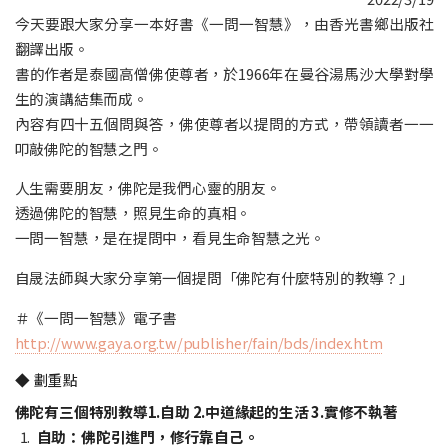
今天要跟大家分享一本好書《一問一智慧》，由香光書鄉出版社
翻譯出版。
書的作者是泰國高僧佛使尊者，於1966年在曼谷湯馬沙大學對學
生的演講結集而成。
內容有四十五個問與答，佛使尊者以提問的方式，帶領讀者一一
叩敲佛陀的智慧之門。
人生需要朋友，佛陀是我們心靈的朋友。
透過佛陀的智慧，照見生命的真相。
一問一智慧，是在提問中，看見生命智慧之光。
自晟法師與大家分享第一個提問「佛陀有什麼特別的教導？」
＃《一問一智慧》電子書
http://www.gaya.org.tw/publisher/fain/bds/index.htm
◆ 劃重點
佛陀有三個特別教導1.自助 2.中道緣起的生活 3.實修不執著
自助：佛陀引進門，修行靠自己。