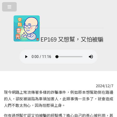
EP169 又想幫，又怕被騙
2024/12/7
現今網路上常流傳著多樣的詐騙事件，例如原本想幫助倒在路邊
的人，卻反被誣指為車禍加害人，此類事情一旦多了，就會造成
人們不敢太熱心，因為怕惹禍上身。
你有過想幫忙卻又怕被騙的經驗嗎？擔心自己的善心被利用，甚