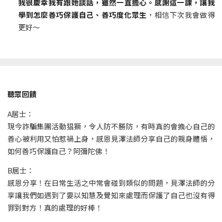
我很慶幸我有跟她談話，雖然一直擔心。感謝這一課，讓我
學到怎麼善巧保護自己、善巧度化眾生
，相信下次我會做得
更好～
聽眾回饋
A居士：
現今詐騙集團活動猖獗，令人防不勝防，有時真的會擔心自己的
善心被利用又怕惹禍上身，感恩見澤法師分享自己的親身體悟，
如何善巧保護自己？阿彌陀佛！
B居士：
感恩分享！在日常生活之中常會碰到類似的問題，見澤法師的分
享讓我們如遇到了要以知慧及覺知來處理而保護了自己也沒有得
罪到對方！真的處理的好棒！