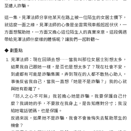
至遭人詐騙。
這一集，見澤法師分享他某天在路上被一位陌生的女居士攔下，
就這麼一面之緣，見澤法師的心像是坐雲霄飛車般起起伏伏，一
方面想幫助她，一方面又擔心這位陌生人的真實來意。這段偶遇
帶給見澤法師什麼樣的體悟呢？讓我們一起聆聽～
◆ 劃重點
見澤法師：現在回頭去想……當我叫那位女居士別想太多，
結果我自己跟她一樣，是否也是想太多了？現在社會不安，
到處都有可能是詐騙集團，弄到現在的人都不敢熱心助人，
事後反省我自己，當我一直想「她是不是詐騙？」我的心就
與她有距離了。
「防人之心不可無」我若擔心她是詐騙，我要保護自己什
麼？我請她的手，不要放在我身上，是告知應對分寸；我沒
給她電話號碼，也是保護。
反過來說，如果她不是詐騙，我會不會後悔失去幫助眾生的
機會？