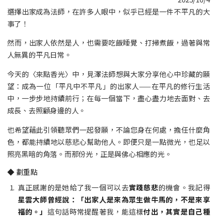
選擇出家成為法師，在許多人眼中，似乎已經是一件不平凡的大
事了！
然而，出家人依然是人，也需要吃飯睡覺、打掃煮飯，過著與常
人無異的平凡日常。
今天的〈來點香光〉中，見澤法師想與大家分享他心中珍藏的願
望：成為一位「平凡中不平凡」的出家人——在平凡的修行生活
中，一步步地持續前行；在每一個當下，盡心盡力地去面對、去
成長、去照顧身邊的人。
也希望藉此引領聽眾們一起發願，不論您身在何處，擔任什麼角
色，都能持續地以慈悲心幫助他人。即便只是一點微光，也足以
照亮黑暗的角落。而那份光，正是與佛心相應的光。
◆ 劃重點
真正感謝的是她給了我一個可以去
實踐慈悲
的機會。我記得
星雲大師曾經說：「出家人是來為眾生做牛馬的，不是來享
福的。」
這句話時常提醒著我，能這樣
付出，其實是自己種