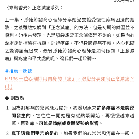
〈來點香光〉正念減痛系列：
上一集，孫倢舲諮商心理師分享她過去飽受慢性疼痛困擾的經
驗，之後雖然接觸到「正念減痛」的方法，但是初期的練習並不
順利。她後來發現，光是腦袋想要正念減痛是不夠的，如果內心
深處還是持續在抗拒、逃避疼痛，不但身體疼痛不減，內心也隨
之變得痛苦起來。最後孫倢舲諮商心理師是如何做到「正念減
痛」與疼痛和平共處的呢？讓我們一起聆聽～
＃推薦一起聽
EP136 一位心理師用自身的「痛」，跟您分享如何正念減痛？
(上)
◆ 劃重點
因為對疼痛的覺察能力提升，我發現原來
許多疼痛不是突然
間發生的
，它往往一開始是有從點緊開始，再慢慢越來越
緊，再到痛。
可能是情緒或身體姿勢的影響。
真正讓我們受苦的是心
，如果我們的心常常和疼痛在一起，