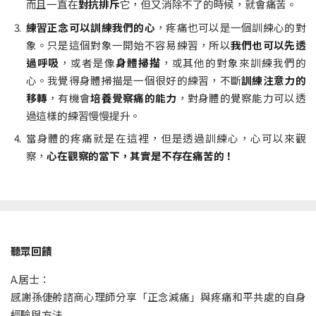
而且一直在
對抗排斥
它，但又消除不了的時候，就會痛苦。
練習正念可以訓練我們的心
，疼痛也可以是一個訓練心的對
象。只是這個對象一開始不容易練習，所以
我們也可以先透
過呼吸
，或者是像
身體掃描
，或其他的對象來訓練我們的
心。我覺得身體掃描是一個很好的練習，不斷
訓練注意力的
移轉
，有機會
培養覺察痛的能力
，對身體的覺察能力可以透
過這樣的練習慢慢提升。
當身體的疼痛就是在這裡，但是透過訓練心，心可以來觀
察，
心在觀察的當下，其實是不存在痛苦的！
聽眾回饋
A.居士：
感謝孫倢舲諮商心理師分享「正念減痛」與疼痛和平共處的自身
經驗與方法