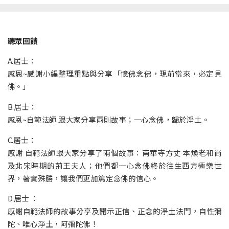
聽眾回饋
A.居士：
感恩~感謝小編整理重點與分享「憶佛念佛，現前當來，必定見
佛。」
B.居士：
感恩~自範法師 跟大家分享兩則故事；一心念佛，歸於淨土。
C.居士：
感謝 自範法師跟大家分享了兩個故事：南華寺方丈 本煥老和尚
及北宋時期的荊王夫人；他們都一心念佛終於往生西方極樂世
界，著實殊勝，讓我們更加篤定念佛的信心。
D.居士 ：
感謝自範法師的故事分享及開示正信、正念的淨土法門，自性彌
陀、唯心淨土，阿彌陀佛！