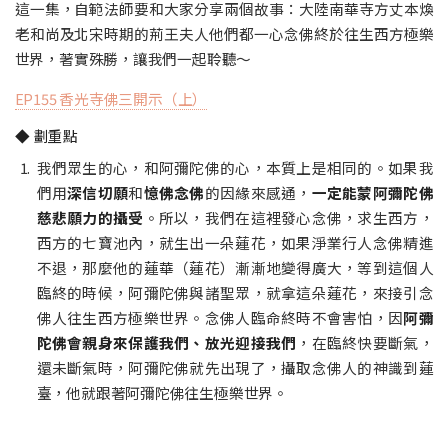
這一集，自範法師要和大家分享兩個故事：大陸南華寺方丈本煥
老和尚及北宋時期的荊王夫人他們都一心念佛終於往生西方極樂
世界，著實殊勝，讓我們一起聆聽～
EP155 香光寺佛三開示（上）
◆ 劃重點
我們眾生的心，和阿彌陀佛的心，本質上是相同的。如果我
們用
深信切願
和
憶佛念佛
的因緣來感通，
一定能蒙阿彌陀佛
慈悲願力的攝受
。所以，我們在這裡發心念佛，求生西方，
西方的七寶池內，就生出一朵蓮花，如果淨業行人念佛精進
不退，那麼他的蓮華（蓮花）漸漸地變得廣大，等到這個人
臨終的時候，阿彌陀佛與諸聖眾，就拿這朵蓮花，來接引念
佛人往生西方極樂世界。念佛人臨命終時不會害怕，因
阿彌
陀佛會親身來保護我們、放光迎接我們
，在臨終快要斷氣，
還未斷氣時，阿彌陀佛就先出現了，攝取念佛人的神識到蓮
臺，他就跟著阿彌陀佛往生極樂世界。