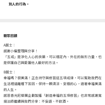
別人的行為。
聽眾回饋
A居士：
感謝小編整理與分享！
「五戒」是淨化人心的良藥，可以穩定內、外在的無形力量，也
是保護自己與愛護他人最好的方法。
B居士：
幸福嗎？很美滿！正念持守與修習這五項戒律，可以幫助我們在
生活裡遠離種下苦因，保持一顆清涼、安穩的心，過著幸福美滿
的人生。
感恩香光尼僧團企劃製播「創造幸福的五項修習」也非常感謝寬
揚法師繼續與我們分享：不妄語、不飲酒。