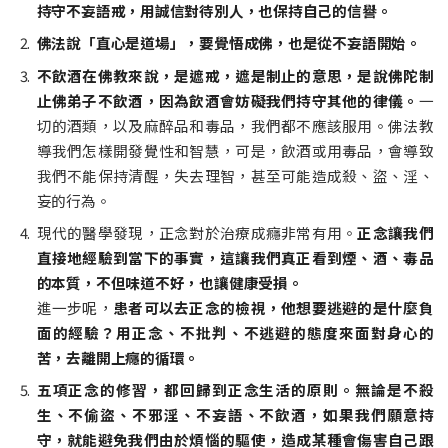
持守不妄語戒，用誠信對待別人，也保持自己的信譽。
佛法說「直心是道場」，要覺悟成佛，也是從不妄語開始。
不飲酒在佛教來說，是遮戒，遮是制止的意思，是說佛陀制
止佛弟子不飲酒，因為飲酒會妨礙我們持守其他的律儀。
一
切的酒類，以及麻醉品和毒品，我們都不應該服用。佛法教
導我們怎樣開發覺性和智慧，可是，飲酒或用毒品，會導致
我們不能保持清醒，失去理智，甚至可能造成殺、盜、淫、
妄的行為。
現代的醫學發現，正念對於治療成癮非常有用。
正念讓我們
直接地經驗到當下的事實，這讓我們真正看到煙、酒、毒品
的本質，不但味道不好，也讓健康受損。
進一步呢，
患者可以去正念的檢視，他想要逃避的是什麼負
面的經驗？用正念、不批判、不逃避的態度來面對身心的
苦，去離開上癮的循環。
五項正念的修習，都回歸到正念生活的原則。無論是不殺
生、不偷盜、不邪淫、不妄語、不飲酒，如果我們願意持
守，就能避免我們由於煩惱的驅使，造成某種會傷害自己跟