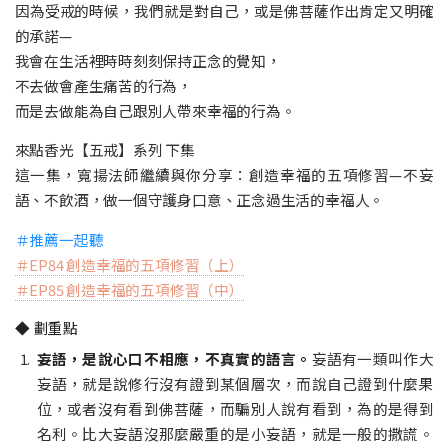
因為受戒的時候，我們就是對自己，或是佛菩薩作出肯定又明確
的承諾—
我會在生活裡時時刻刻保持正念的覺知，
不去做會產生痛苦的行為，
而是去做能為自己跟別人帶來幸福的行為。
來點香光【五戒】系列 下集
這一集，寬揚法師繼續與你分享：創造幸福的五項修習—不妄
語、不飲酒，做一個守護身口意、正念過生活的幸福人。
＃推薦一起聽
＃EP84 創造幸福的五項修習（上）
＃EP85 創造幸福的五項修習（中）
◆ 劃重點
妄語，是說心口不相應，不真實的語言。
妄語有一類叫作大
妄語，就是說修行沒有證到某個層次，而說自己證到什麼果
位，或者沒有看到佛菩薩，而騙別人說有看到，為的是得到
名利。比大妄語沒那麼嚴重的是小妄語，就是一般的撒謊。