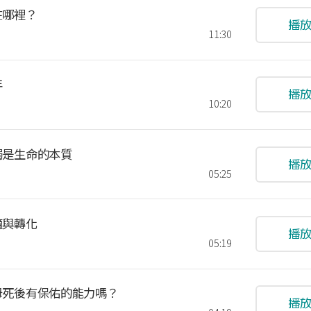
在哪裡？
播
11:30
年
播
10:20
孤獨是生命的本質
播
05:25
適與轉化
播
05:19
父母死後有保佑的能力嗎？
播