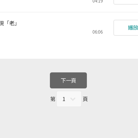
04:19
發現「老」
播
06:06
第
頁