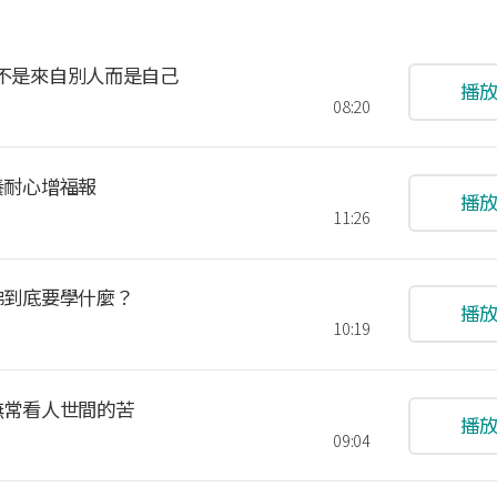
漠不是來自別人而是自己
播
08:20
培養耐心增福報
播
11:26
學佛到底要學什麼？
播
10:19
由無常看人世間的苦
播
09:04