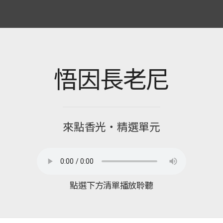
悟因長老尼
來點香光‧精選單元
點選下方清單播放聆聽