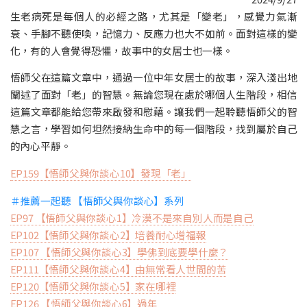
生老病死是每個人的必經之路，尤其是「變老」，感覺力氣漸
衰、手腳不聽使喚，記憶力、反應力也大不如前。面對這樣的變
化，有的人會覺得恐懼，故事中的女居士也一樣。
悟師父在這篇文章中，通過一位中年女居士的故事，深入淺出地
闡述了面對「老」的智慧。無論您現在處於哪個人生階段，相信
這篇文章都能給您帶來啟發和慰藉。讓我們一起聆聽悟師父的智
慧之言，學習如何坦然接納生命中的每一個階段，找到屬於自己
的內心平靜。
EP159【悟師父與你談心10】發現「老」
＃推薦一起聽 【悟師父與你談心】系列
EP97 【悟師父與你談心1】冷漠不是來自別人而是自己
EP102【悟師父與你談心2】培養耐心增福報
EP107 【悟師父與你談心3】學佛到底要學什麼？
EP111【悟師父與你談心4】由無常看人世間的苦
EP120【悟師父與你談心5】家在哪裡
EP126 【悟師父與你談心6】過年