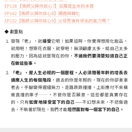
EP138 【悟師父與你談心7】孤獨是生命的本質
EP142【悟師父與你談心8】調適與轉化
EP152【悟師父與你談心9】父母死後有保佑的能力嗎？
◆ 劃重點
發現「老」，就
接受
它吧！如果這時，你覺得想用化妝品，
就用吧！想穿花衣服，就穿吧！無須顧慮太多，給自己太多
的壓力，因為這就是現在的你，
不過我們要清楚知道自己正
在做這些事。
「老」，是人生必經的一個歷程，人必須隨著年齡的增長去
適應人生的每個階段
，過去的你是年輕的，現在的你卻漸漸
老去。手腳變得遲緩無力，走路跌跌撞撞，上街應付不來橫
衝直撞的車子……，不管你是否願意，這些都是真實存在
的，只有
如實地接受當下的自己
——不幻想未來，不悲傷過
去，不執著於現在，我們才能
坦然面對每一個當下的自己。