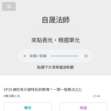
自晟法師
來點香光‧精選單元
點選下方清單播放聆聽
EP29 佛陀有什麼特別的教導？一問一智慧(8之1)
#佛法與人生
12:44
播放
導讀